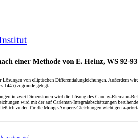
nstitut
 nach einer Methode von E. Heinz, WS 92-93
er Lösungen von elliptischen Differentialungleichungen. Außerdem wird
s 1445) zugrunde gelegt.
gen in zwei Dimensionen wird die Lösung des Cauchy-Riemann-Beltr
eichungen wird mit der auf Carleman-Integralabschätzungen beruhende
hließlich zu den für die Monge-Ampere-Gleichungen wichtigen a-prior
)
th-aachen.de