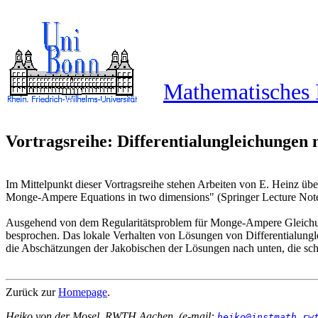
Mathematisches I
Vortragsreihe: Differentialungleichungen
Im Mittelpunkt dieser Vortragsreihe stehen Arbeiten von E. Heinz üb
Monge-Ampere Equations in two dimensions" (Springer Lecture Note
Ausgehend von dem Regularitätsproblem für Monge-Ampere Gleichun
besprochen. Das lokale Verhalten von Lösungen von Differentialungl
die Abschätzungen der Jakobischen der Lösungen nach unten, die sc
Zurück zur
Homepage
.
Heiko von der Mosel, RWTH Aachen. (e-mail:
heiko@instmath.rw