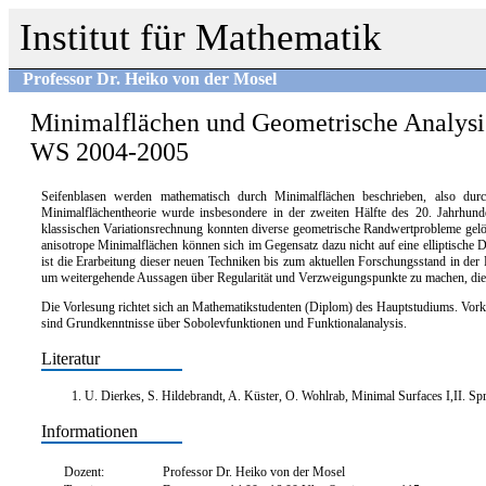
Institut für Mathematik
Professor Dr. Heiko von der Mosel
Minimalflächen und Geometrische Analysi
WS 2004-2005
Seifenblasen werden mathematisch durch Minimalflächen beschrieben, also du
Minimalflächentheorie wurde insbesondere in der zweiten Hälfte des 20. Jahrhun
klassischen Variationsrechnung konnten diverse geometrische Randwertprobleme gelöst 
anisotrope Minimalflächen können sich im Gegensatz dazu nicht auf eine elliptische D
ist die Erarbeitung dieser neuen Techniken bis zum aktuellen Forschungsstand in der 
um weitergehende Aussagen über Regularität und Verzweigungspunkte zu machen, die d
Die Vorlesung richtet sich an Mathematikstudenten (Diplom) des Hauptstudiums. Vorken
sind Grundkenntnisse über Sobolevfunktionen und Funktionalanalysis.
Literatur
U. Dierkes, S. Hildebrandt, A. Küster, O. Wohlrab, Minimal Surfaces I,II. Sp
Informationen
Dozent:
Professor Dr. Heiko von der Mosel