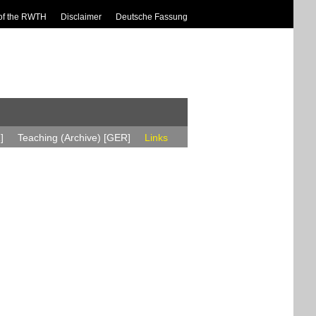
of the RWTH
Disclaimer
Deutsche Fassung
]
Teaching (Archive) [GER]
Links