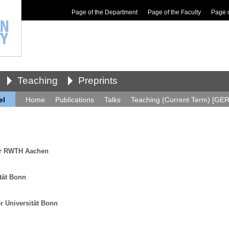
Page of the Department
Page of the Faculty
Page 
Teaching
Preprints
el
Home
Publications
Talks
Teaching (Current Term) [GER
er RWTH Aachen
ität Bonn
r Universität Bonn