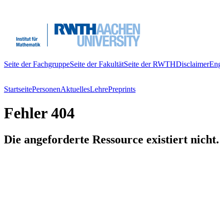
Seite der Fachgruppe
Seite der Fakultät
Seite der RWTH
Disclaimer
Eng
Startseite
Personen
Aktuelles
Lehre
Preprints
Fehler 404
Die angeforderte Ressource existiert nicht.