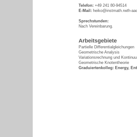
Telefon:
+49 241 80-94514
E-Mail:
heiko@instmath.rwth-aa
Sprechstunden:
Nach Vereinbarung.
Arbeitsgebiete
Partielle Differentialgleichungen
Geometrische Analysis
Variationsrechnung und Kontin
Geometrische Knotentheorie
Graduiertenkolleg: Energy, En