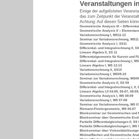
Veranstaltungen i
Einige der aufgelisteten Veransta
das zum Zeitpunkt der Veranstalt
Achtung: Auf diesen Seiten könne
Geometrische Analysis III -- Differenti
Geometrische Analysis II -- Elementare
Variationsrechnung I, WS11-12
Seminar zur Variationsrechnung, WS11
Geometrische Analysis I, SS11
Differential- und Integralrechnung II, S
Lineare Algebra II, SS 11
Differentialgeometrie für Kurven und F
Differential- und Integralrechnung I, W
Lineare Algebra I, WS 12-13
Variationsrechnung II, SS10
Variationsrechnung I, WS09-10
Seminar zur Variationsrechnung, WS09
Geometrische Analysis II, SS 09
Differential- und Integralrechnung I, II,
Lineare Algebra I,II 04-05, 06-07, 08-09
Geometrische Analysis I, WS 08-09
Variationsrechnung I, WS 07-08
Seminar zur Variationsrechnung, WS 0
Riemann-Finslergeometrie, WS 06-07
Blockseminar zur Geometrischen und N
Blockseminar über Geometrische Evolut
Partielle Differentialgleichungen II, SS
Partielle Differentialgleichungen I, WS 
Blockseminar über Viskositätslösungen 
Minimalflächen und Geometrische Analy