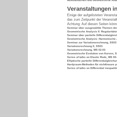
Minimalflächen und Geometrische Anal
Veranstaltungen i
Einige der aufgelisteten Veransta
das zum Zeitpunkt der Veranstalt
Achtung: Auf diesen Seiten könne
Seminar über ausgewählte Themen der
Geometrische Analysis II: Regularitäts
Seminar über partielle Differentialgle
Geometrische Analysis: Harmonische 
Seminar zur Variationsrechnung, SS03
Variationsrechnung II, SS03
Variationsrechnung, WS 02-03
Geometrische Evolution von Kurven, S
Series of talks on Elastic Rods, WS 00
Elliptische partielle Differentialgleich
Hardyraum-Methoden für nichtlineare pa
Series of talks on Differential inequali