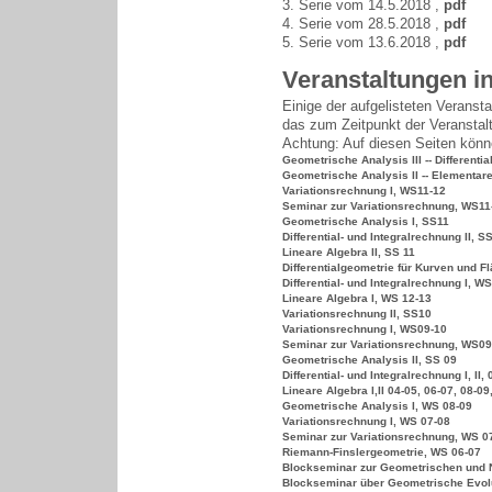
3. Serie vom 14.5.2018 ,
pdf
4. Serie vom 28.5.2018 ,
pdf
5. Serie vom 13.6.2018 ,
pdf
Veranstaltungen i
Einige der aufgelisteten Veransta
das zum Zeitpunkt der Veranstalt
Achtung: Auf diesen Seiten könne
Geometrische Analysis III -- Differenti
Geometrische Analysis II -- Elementare
Variationsrechnung I, WS11-12
Seminar zur Variationsrechnung, WS11
Geometrische Analysis I, SS11
Differential- und Integralrechnung II, S
Lineare Algebra II, SS 11
Differentialgeometrie für Kurven und F
Differential- und Integralrechnung I, W
Lineare Algebra I, WS 12-13
Variationsrechnung II, SS10
Variationsrechnung I, WS09-10
Seminar zur Variationsrechnung, WS09
Geometrische Analysis II, SS 09
Differential- und Integralrechnung I, II,
Lineare Algebra I,II 04-05, 06-07, 08-09
Geometrische Analysis I, WS 08-09
Variationsrechnung I, WS 07-08
Seminar zur Variationsrechnung, WS 0
Riemann-Finslergeometrie, WS 06-07
Blockseminar zur Geometrischen und N
Blockseminar über Geometrische Evolut