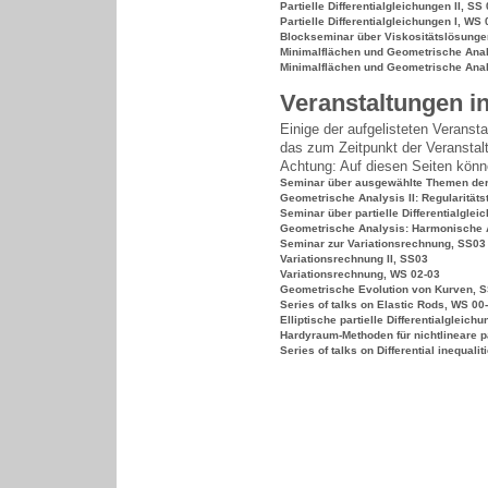
Partielle Differentialgleichungen II, SS
Partielle Differentialgleichungen I, WS 
Blockseminar über Viskositätslösungen 
Minimalflächen und Geometrische Analy
Minimalflächen und Geometrische Anal
Veranstaltungen i
Einige der aufgelisteten Veransta
das zum Zeitpunkt der Veranstalt
Achtung: Auf diesen Seiten könne
Seminar über ausgewählte Themen der
Geometrische Analysis II: Regularitäts
Seminar über partielle Differentialgle
Geometrische Analysis: Harmonische 
Seminar zur Variationsrechnung, SS03
Variationsrechnung II, SS03
Variationsrechnung, WS 02-03
Geometrische Evolution von Kurven, S
Series of talks on Elastic Rods, WS 00
Elliptische partielle Differentialgleich
Hardyraum-Methoden für nichtlineare pa
Series of talks on Differential inequali