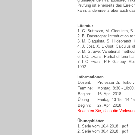
grundlegenden Variationstechnike
Prüfung ist einerseits das Erre
kann, andererseits aber auch da
Literatur
1. G. Buttazzo, M. Giaquinta, S.
2. B. Dacorogna: Introduction to
3. M. Giaquinta, S. Hildebrandt: 
4. J. Jost, X. Li-Jost: Calculus
5. M. Struwe: Variational method
6. L.C. Evans: Partial different
7. L.C. Evans, R.F. Gariepy: Mea
1992.
Informationen
Dozent:
Professor Dr. Heiko 
Termine:
Montag, 8:30 - 10:00, 
Beginn:
16. April 2018
Übung:
Freitag, 13:15 - 14:45
Beginn:
27. April 2018
Beachten Sie, dass die Vorlesu
Übungsblätter
1. Serie vom 16.4.2018 ,
pdf
2. Serie vom 30.4.2018 ,
pdf