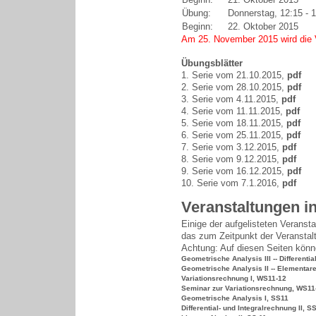
Übung:
Donnerstag, 12:15 - 1
Beginn:
22. Oktober 2015
Am 25. November 2015 wird die
Übungsblätter
1. Serie vom 21.10.2015,
pdf
2. Serie vom 28.10.2015,
pdf
3. Serie vom 4.11.2015,
pdf
4. Serie vom 11.11.2015,
pdf
5. Serie vom 18.11.2015,
pdf
6. Serie vom 25.11.2015,
pdf
7. Serie vom 3.12.2015,
pdf
8. Serie vom 9.12.2015,
pdf
9. Serie vom 16.12.2015,
pdf
10. Serie vom 7.1.2016,
pdf
Veranstaltungen i
Einige der aufgelisteten Veransta
das zum Zeitpunkt der Veranstalt
Achtung: Auf diesen Seiten könne
Geometrische Analysis III -- Differenti
Geometrische Analysis II -- Elementare
Variationsrechnung I, WS11-12
Seminar zur Variationsrechnung, WS11
Geometrische Analysis I, SS11
Differential- und Integralrechnung II, S