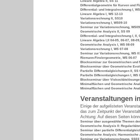
Lineare Algebra II, SS 11
Differentialgeometrie für Kurven und F
Differential- und Integralrechnung I, W
Lineare Algebra I, WS 12-13
Variationsrechnung II, SS10
Variationsrechnung I, WS09-10
Seminar zur Variationsrechnung, WS09
Geometrische Analysis II, SS 09
Differential- und Integralrechnung I, II,
Lineare Algebra I,II 04-05, 06-07, 08-09
Geometrische Analysis I, WS 08-09
Variationsrechnung I, WS 07-08
Seminar zur Variationsrechnung, WS 0
Riemann-Finslergeometrie, WS 06-07
Blockseminar zur Geometrischen und N
Blockseminar über Geometrische Evolut
Partielle Differentialgleichungen II, SS
Partielle Differentialgleichungen I, WS 
Blockseminar über Viskositätslösungen 
Minimalflächen und Geometrische Analy
Minimalflächen und Geometrische Anal
Veranstaltungen i
Einige der aufgelisteten Veransta
das zum Zeitpunkt der Veranstalt
Achtung: Auf diesen Seiten könne
Seminar über ausgewählte Themen der
Geometrische Analysis II: Regularitäts
Seminar über partielle Differentialgle
Geometrische Analysis: Harmonische 
Seminar zur Variationsrechnung, SS03