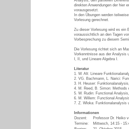
Analysis, den partiellen Differe
direkten Anwendungen der hier e
vorausgesetzt.
In den Übungen werden teilweise
Vorlesung gerechnet.
Zu dieser Vorlesung wird es ein
voraussichtlich an den Tagen vo
Vorbesprechung zu diesem Semin
Die Vorlesung richtet sich an Ma
Vorkenntnisse aus der Analysis 
I, II, und Lineare Algebra I.
Literatur
1. W. Alt: Lineare Funktionalanal
2. VG. Bachmann, L. Narici: Func
3. H. Heuser: Funktionalanalysis
4. M. Reed, B. Simon: Methods o
5. W. Rudin: Functional Analysis
6. M. Willem: Functional Analysi
7. Z. Wloka: Funktionalanalysis
Informationen
Dozent:
Professor Dr. Heiko 
Termine:
Mittwoch, 14:15 - 15:4
Beginn:
21. Oktober 2015