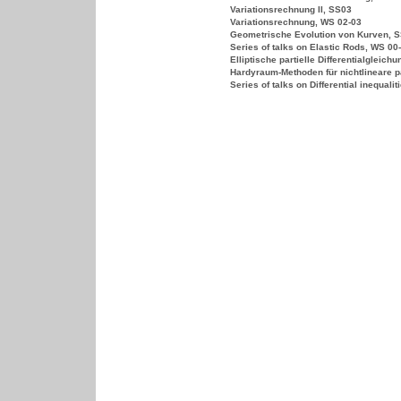
Variationsrechnung II, SS03
Variationsrechnung, WS 02-03
Geometrische Evolution von Kurven, S
Series of talks on Elastic Rods, WS 00
Elliptische partielle Differentialgleich
Hardyraum-Methoden für nichtlineare pa
Series of talks on Differential inequali